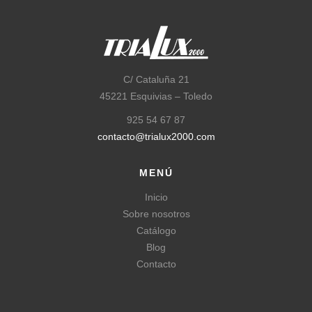
C/ Cataluña 21
45221 Esquivias – Toledo
925 54 67 87
contacto@trialux2000.com
MENÚ
Inicio
Sobre nosotros
Catálogo
Blog
Contacto