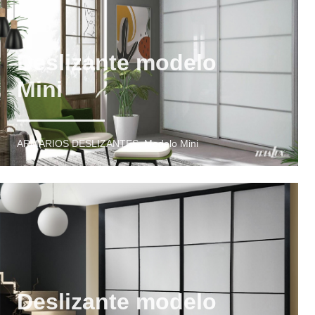
Deslizante modelo
Mini
ARMARIOS DESLIZANTES, Modelo Mini
Deslizante modelo