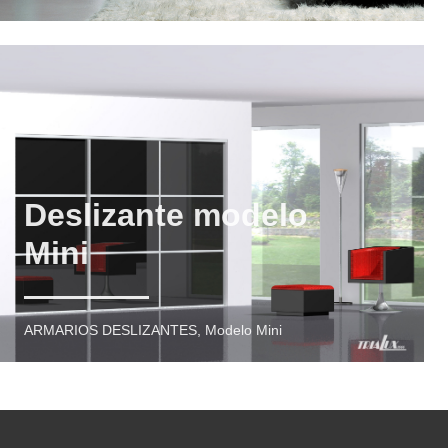
Deslizante modelo
Mini
ARMARIOS DESLIZANTES, Modelo Mini