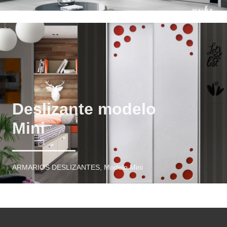
Deslizante modelo
Mini
ARMARIOS DESLIZANTES, Modelo Mini