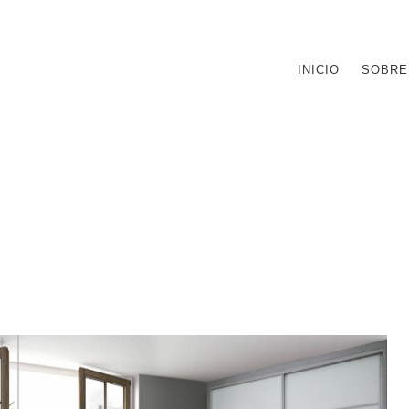
INICIO
SOBRE