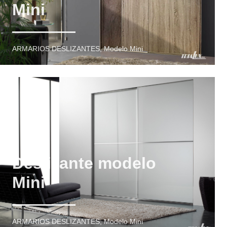
Mini
ARMARIOS DESLIZANTES, Modelo Mini
Deslizante modelo
Mini
ARMARIOS DESLIZANTES, Modelo Mini