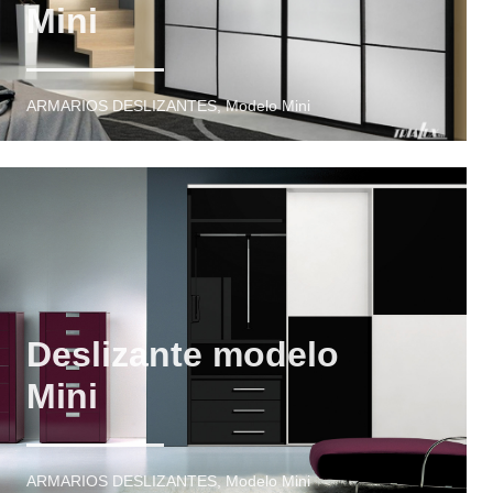
Mini
ARMARIOS DESLIZANTES, Modelo Mini
Deslizante modelo
Mini
ARMARIOS DESLIZANTES, Modelo Mini