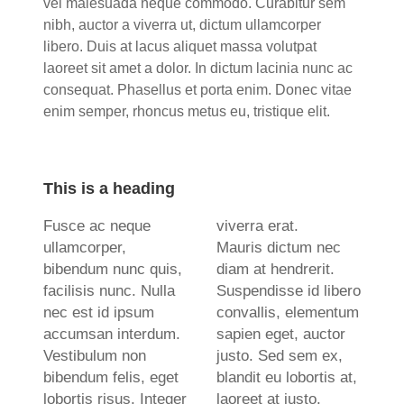
vel malesuada neque commodo. Curabitur sem
nibh, auctor a viverra ut, dictum ullamcorper
libero. Duis at lacus aliquet massa volutpat
laoreet sit amet a dolor. In dictum lacinia nunc ac
consequat. Phasellus et porta enim. Donec vitae
enim semper, rhoncus metus eu, tristique elit.
This is a heading
Fusce ac neque
viverra erat.
ullamcorper,
Mauris dictum nec
bibendum nunc quis,
diam at hendrerit.
facilisis nunc. Nulla
Suspendisse id libero
nec est id ipsum
convallis, elementum
accumsan interdum.
sapien eget, auctor
Vestibulum non
justo. Sed sem ex,
bibendum felis, eget
blandit eu lobortis at,
lobortis risus. Integer
laoreet at justo.