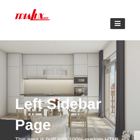
Frentes e interiores de armarios a
medida
Left Sidebar
Page
This area is built with 100% custom HTML.