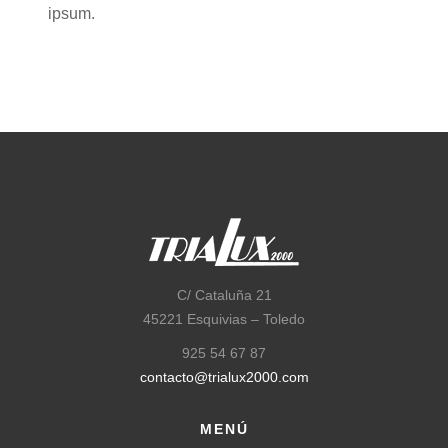
ipsum.
C/ Cataluña 21
45221 Esquivias – Toledo
925 54 67 87
contacto@trialux2000.com
MENÚ