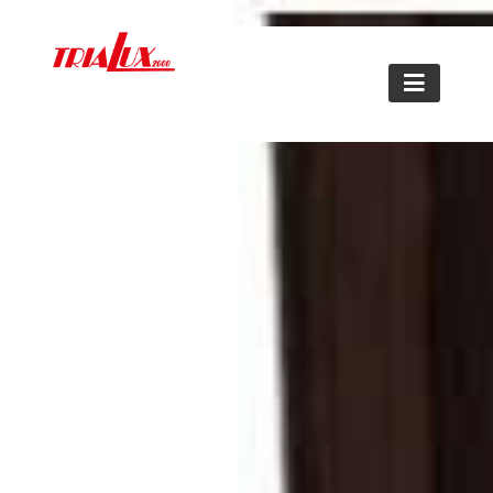
Frentes e interiores de armarios a
medida