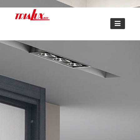
Frentes e interiores de armarios a
medida